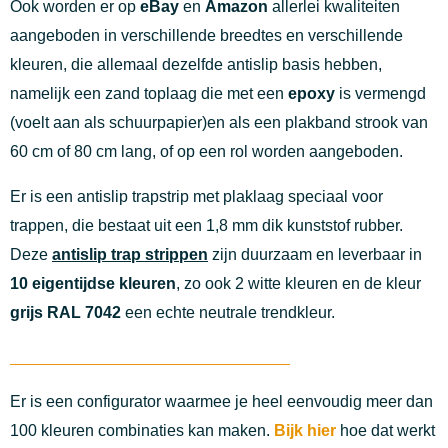
Ook worden er op
eBay
en
Amazon
allerlei kwaliteiten
aangeboden in verschillende breedtes en verschillende
kleuren, die allemaal dezelfde antislip basis hebben,
namelijk een zand toplaag die met een
epoxy
is vermengd
(voelt aan als schuurpapier)en als een plakband strook van
60 cm of 80 cm lang, of op een rol worden aangeboden.
Er is een antislip trapstrip met plaklaag speciaal voor
trappen, die bestaat uit een 1,8 mm dik kunststof rubber.
Deze
antislip trap strippen
zijn duurzaam en leverbaar in
10 eigentijdse kleuren
, zo ook 2 witte kleuren
en de kleur
grijs RAL 7042
een echte neutrale trendkleur.
________________________________________
Er is een configurator waarmee je heel eenvoudig meer dan
100 kleuren combinaties kan maken.
Bijk hier
hoe dat werkt