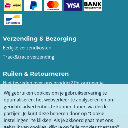
Verzending & Bezorging
Eerlijke verzendkosten
Track&trace verzending
Ruilen & Retourneren
Niet tevreden over ons product? Retourneer je
aankoop binnen 90 dagen.
Wij gebruiken cookies om je gebruikservaring te
optimaliseren, het webverkeer te analyseren en om
Onze webshop is met SSL 100% beveiligd
gerichte advertenties te kunnen tonen via derde
partijen. Je kunt deze beheren door op "Cookie
KvK: 69189390 - Btw: NL857774566B01
instellingen" te klikken. Als je akkoord gaat met ons
De waardering van www.antisliprubbertape.com bij
gebruik van cookies, klikt je op "Alle cookies toestaan".