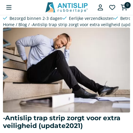
Cookievoorkeuren zijn beschikbaar. Kies instellingen of sta a
0
Bezorgd binnen 2-3 dagen
Eerlijke verzendkosten
Betro
Home
/
Blog
/
-Antislip trap strip zorgt voor extra veiligheid (upd
-Antislip trap strip zorgt voor extra
veiligheid (update2021)