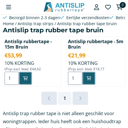
Cookievoorkeuren zijn beschikbaar. Kies instellingen of sta a
0
Bezorgd binnen 2-3 dagen
Eerlijke verzendkosten
Betro
Home
/
Antislip trap strips
/
Antislip trap rubber tape bruin
Antislip trap rubber tape bruin
Antislip rubbertape -
Antislip rubbertape - 5m
15m Bruin
Bruin
Prijs: 53,99, exclusief btw: 44,62
Prijs: 21,99, exclusief btw: 1
€53,99
€21,99
10% KORTING
10% KORTING
(Prijs excl. btw):
€44,62
(Prijs excl. btw):
€18,17
Aantal kiezen voor Antislip rubbertape - 15m Bruin
Aantal kiezen voor Antislip
1
Antislip trap rubber tape is niet alleen geschikt voor
woningtrappen. Ieder huis heeft ook een huishoudtrap