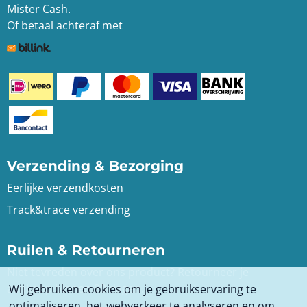
Mister Cash.
Of betaal achteraf met
Verzending & Bezorging
Eerlijke verzendkosten
Track&trace verzending
Ruilen & Retourneren
Niet tevreden over ons product? Retourneer je
aankoop binnen 90 dagen.
Wij gebruiken cookies om je gebruikservaring te
optimaliseren, het webverkeer te analyseren en om