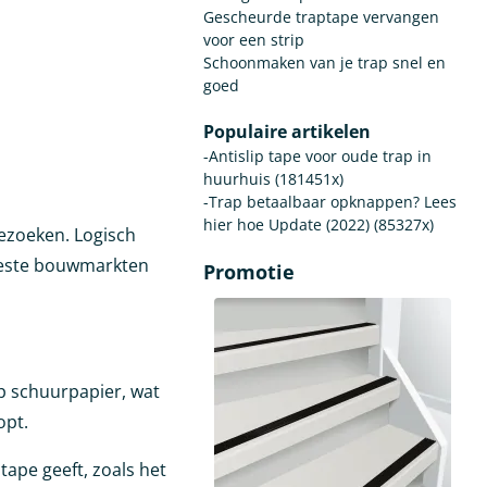
Gescheurde traptape vervangen
voor een strip
Schoonmaken van je trap snel en
goed
Populaire artikelen
-Antislip tape voor oude trap in
huurhuis (181451x)
-Trap betaalbaar opknappen? Lees
hier hoe Update (2022) (85327x)
bezoeken. Logisch
 meeste bouwmarkten
Promotie
op schuurpapier, wat
opt.
tape geeft, zoals het