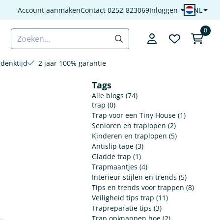
Account aanmaken
Contact 0252-823069
Inloggen
NL
0
Zoeken
denktijd
2 jaar 100% garantie
Tags
Alle blogs (74)
trap (0)
Trap voor een Tiny House (1)
Senioren en traplopen (2)
Kinderen en traplopen (5)
Antislip tape (3)
Gladde trap (1)
Trapmaantjes (4)
Interieur stijlen en trends (5)
Tips en trends voor trappen (8)
Veiligheid tips trap (11)
Trapreparatie tips (3)
Trap opknappen hoe (2)