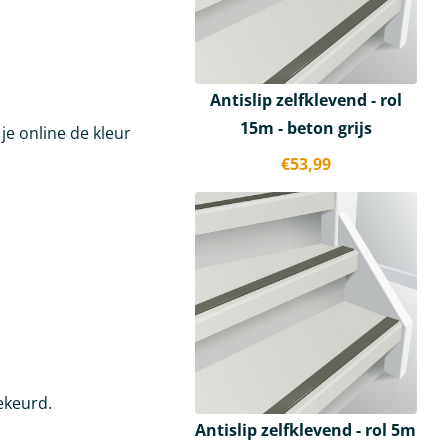
Antislip zelfklevend - rol
15m - beton grijs
e online de kleur
€
53,99
ekeurd.
Antislip zelfklevend - rol 5m