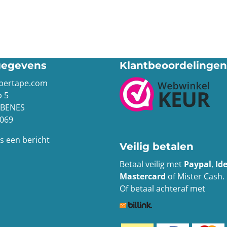
gegevens
Klantbeoordelingen
bbertape.com
 5
BBENES
069
s een bericht
Veilig betalen
Betaal veilig met
Paypal
,
Ide
Mastercard
of Mister Cash.
Of betaal achteraf met