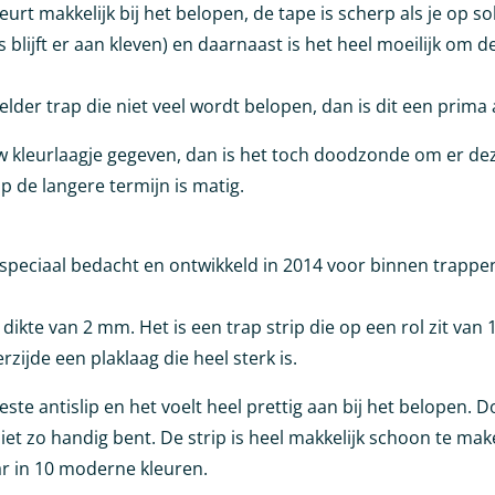
heurt makkelijk bij het belopen, de tape is scherp als je op s
s blijft er aan kleven) en daarnaast is het heel moeilijk om 
lder trap die niet veel wordt belopen, dan is dit een prima 
uw kleurlaagje gegeven, dan is het toch doodzonde om er d
op de langere termijn is matig.
is speciaal bedacht en ontwikkeld in 2014 voor binnen trapp
dikte van 2 mm. Het is een trap strip die op een rol zit van
rzijde een plaklaag die heel sterk is.
te antislip en het voelt heel prettig aan bij het belopen. D
iet zo handig bent. De strip is heel makkelijk schoon te maken
ar in 10 moderne kleuren.