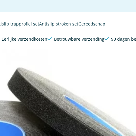
lle cookies toe.
islip trapprofiel set
Antislip stroken set
Gereedschap
Eerlijke verzendkosten
Betrouwbare verzending
90 dagen be