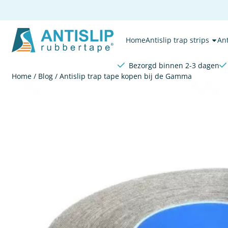
Cookievoorkeuren zijn beschikbaar. Kies instellingen of sta a
Home
Antislip trap strips
Ant
Bezorgd binnen 2-3 dagen
Home
/
Blog
/
Antislip trap tape kopen bij de Gamma