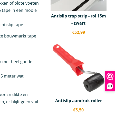
okken of blote voeten
de tape in een mooie
Antislip trap strip - rol 15m
- zwart
antislip tape.
€
52,99
eze bouwmarkt tape
en met heel goede
 15 meter wat
9,1
oor zn dikte en
Antislip aandruk roller
, er blijft geen vuil
€
5,50