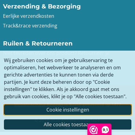
Verzending & Bezorging
Eerlijke verzendkosten
Track&trace verzending
Ruilen & Retourneren
Niet tevreden over ons product? Retourneer je
aankoop binnen 90 dagen.
Wij gebruiken cookies om je gebruikservaring te
optimaliseren, het webverkeer te analyseren en om
gerichte advertenties te kunnen tonen via derde
Onze webshop is met SSL 100% beveiligd
partijen. Je kunt deze beheren door op "Cookie
instellingen" te klikken. Als je akkoord gaat met ons
KvK: 69189390 - Btw: NL857774566B01
gebruik van cookies, klikt je op "Alle cookies toestaan".
De waardering van www.antisliprubbertape.com bij
WebwinkelKeur Reviews
is 9.1/10 gebaseerd op 1477
Cookie instellingen
reviews.
© 2014-
2026
Antisliprubbertape
Alle cookies toestaan
9,1