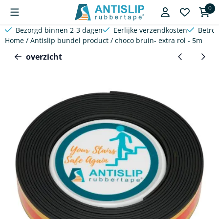
Cookievoorkeuren zijn beschikbaar. Kies instellingen of sta a
0
Bezorgd binnen 2-3 dagen
Eerlijke verzendkosten
Betro
Home
/
Antislip bundel product
/
choco bruin- extra rol - 5m
overzicht